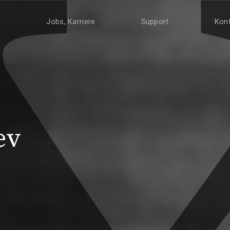
e
Jobs, Karriere
Support
Kon
ev