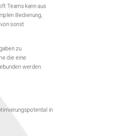
soft Teams kann aus
implen Bedienung,
 von sonst
fgaben zu
me die eine
ngebunden werden.
timierungspotental in