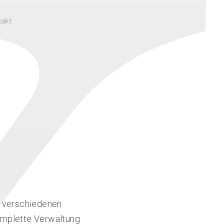
takt
f verschiedenen
komplette Verwaltung