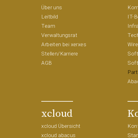
Über uns
Kom
Leitbild
IT-B
Team
Infr
Verwaltungsrat
Tec
Arbeiten bei xerxes
Wir
Stellen/Karriere
Soft
AGB
Sof
Part
Aba
xcloud
K
xcloud Übersicht
Kon
xcloud abacus
Sta