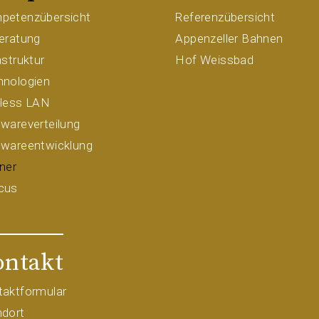
petenzübersicht
Referenzübersicht
eratung
Appenzeller Bahnen
astruktur
Hof Weissbad
hnologien
eless LAN
wareverteilung
twareentwicklung
ner
cus
ontakt
taktformular
ndort